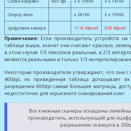
Слева направо
600 dpi
3 x 19900
3 x 14100
Сверху вниз
x 28100
3 x 19900
Цифровая камера
1116 Mpixel
558 Mpixel
Примечание:
Если производитель устройств на 
таблице выше, значит они считают красную, зелен
в этом случае 1/3 пикселов реальные, а 2/3 инте
являются реальными и только 1/3 интерполированн
Некоторые производители утверждают, что они с
400dpi, но приведенная таблица доказывает их
разрешении 600dpi самые большие матрицы, досту
недостаточно для серьезного сканирования книг.
Все книжные сканеры оснащены линейными
производитель, использующий для оцифр
разрешению сканеров в 300d