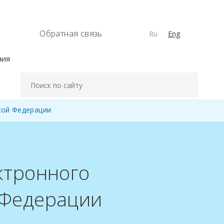
Обратная связь
Ru
Eng
ния
кой Федерации
ктронного
 Федерации