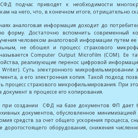
ФД подчас приводят к необходимости многокр
м на него, что, в конечном итоге, отрицательно ска
алоговая информация доходит до потребителя н
ю форму. Достаточно вспомнить современный ко
лучения человеком аналоговой информации путем ее
ьным, не обошел и процесс страхового микрофи
 называется Computer Output Microfilm (COM). Е
ройства, реализующие перенос цифровой информаци
e Writer). Суть электронного микрофильмировании 
умента, а его электронная копия. Такой подход поз
ть процесс страхового микрофильмирования. При это
 документ в процессе его копирования.
дании СФД на базе документов ФП дает бол
архивных документов, обусловленное минимизацие
мия средств за счет общего ускорения процесса, с
е дорогостоящего оборудования, снижения численно