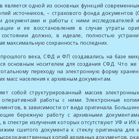
тся одной из основных функций современных арх
опий источников, – страхового фонда документов (
и документами и работы с ними исследователей и
ации и ее восстановления в случае утраты ориг
состоянии должно, в идеале, полностью устран
ая максимальную сохранность последних.
ого века, СФД и ФП создавались на базе микро
ется основным носителем для создания СФД. Что же
тотальному переходу на электронную форму хране
х масс населения к архивным документам.
труктурированный массив электронных коп
 оперативной работы с ними. Электронные копи
ументов, в зависимости от вида оригинала. Больши
вающие бережную работу с архивными документами
, в спектре излучения которых отсутствуют УФ и И
им сшитого документа к стеклу оригинала для к
высококачественных копий архивных документов, ок