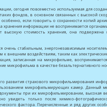
сегодня повсеместно используемая для создания 
таких фондов, в основном связанных с высокой ско
 особенно, если говорить о сохранности копий архи
а хранения информации не воспринимается органами 
т высокую стоимость хранения, она подвержена 
ь стабильным, энергонезависимым носителем и
к внешним воздействиям, таким как электрические
мация, записанная на микрофильме, воспринимается
ние микрофильма в качестве безальтернативного н
звития страхового микрофильмирования информ
льзованием микрофильмирующих камер. Данный мето
 документы при их микрофильмировании, высокая ве
жно увидеть только после химико-фотографическ
еческого фактора. Перечисленные и ряд других осо