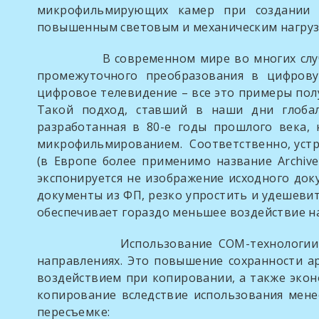
микрофильмирующих камер при создании С
повышенным световым и механическим нагрузка
В современном мире во многих случаях ан
промежуточного преобразования в цифрову
цифровое телевидение – все это примеры по
Такой подход, ставший в наши дни глобал
разработанная в 80-е годы прошлого века,
микрофильмированием. Соответственно, уст
(в Европе более применимо название Archiv
экспонируется не изображение исходного док
документы из ФП, резко упростить и удешеви
обеспечивает гораздо меньшее воздействие на
Использование СОМ-технологии при соз
направлениях. Это повышение сохранности 
воздействием при копировании, а также эконо
копирование вследствие использования мене
пересъемке: