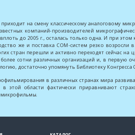
дит на смену классическому аналоговому микроф
 известных компаний-производителей микрографичес
оть до 2005 г., осталась только одна. И при этом 
дство же и поставка СОМ-систем резко возросли в
огих стран перешли и активно переходят сейчас на
олее сотни различных организаций и, в первую оч
логию, достаточно упомянуть Библиотеку Конгресса 
мирования в различных странах мира развивается
 в этой области фактически приравнивают стра
-микрофильмы.
Я
КАТАЛОГ